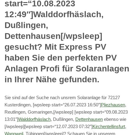
start=“10.08.2023
12:49″]Walddorfhäslach,
Dußlingen,
Dettenhausen[/wpsleep]
gesucht? Mit Express PV
haben Sie den perfekten PV
Anlagen Profi für Solaranlagen
in Ihrer Nähe gefunden.
Sie sind auf der Suche nach unsrem Solaranlage für 72127
Kusterdingen, [wpsleep start=“26.07.2023 16:50″]
Pliezhausen
,
Reutlingen, Gomaringen,[/wpsleep] [wpsleep start=“09.08.2023
13:01″]
Walddorfhäslach
, Dußlingen,
Dettenhausen
ebenso wie
[/wpsleep][wpsleep start=“12.07.2023 07:32″]
Kirchentellinsfurt
,
Wannweil
, Tübingen[/wpsleep]? Schauen Sie in unserem