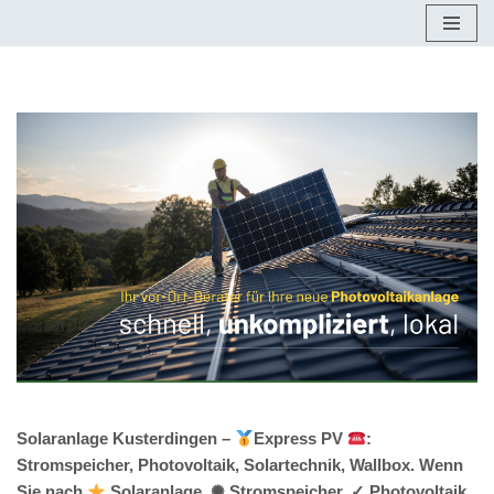
Zum
Inhalt
springen
Solaranlage Kusterdingen –
Express PV
:
Stromspeicher, Photovoltaik, Solartechnik, Wallbox. Wenn
Sie nach
Solaranlage, ✺ Stromspeicher, ✓ Photovoltaik,