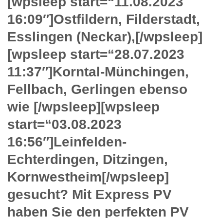
[wpsleep start=“11.08.2023
16:09″]Ostfildern, Filderstadt,
Esslingen (Neckar),[/wpsleep]
[wpsleep start=“28.07.2023
11:37″]Korntal-Münchingen,
Fellbach, Gerlingen ebenso
wie [/wpsleep][wpsleep
start=“03.08.2023
16:56″]Leinfelden-
Echterdingen, Ditzingen,
Kornwestheim[/wpsleep]
gesucht? Mit Express PV
haben Sie den perfekten PV