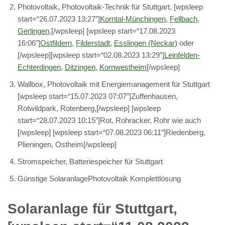
Photovoltaik, Photovoltaik-Technik für Stuttgart, [wpsleep
start=“26.07.2023 13:27″]
Korntal-Münchingen
,
Fellbach
,
Gerlingen
,[/wpsleep] [wpsleep start=“17.08.2023
16:06″]
Ostfildern
,
Filderstadt
,
Esslingen (Neckar)
oder
[/wpsleep][wpsleep start=“02.08.2023 13:29″]
Leinfelden-
Echterdingen
,
Ditzingen
,
Kornwestheim
[/wpsleep]
Wallbox, Photovoltaik mit Energiemanagement für Stuttgart
[wpsleep start=“15.07.2023 07:07″]Zuffenhausen,
Rotwildpark, Rotenberg,[/wpsleep] [wpsleep
start=“28.07.2023 10:15″]Rot, Rohracker, Rohr wie auch
[/wpsleep] [wpsleep start=“07.08.2023 06:11″]Riedenberg,
Plieningen, Ostheim[/wpsleep]
Stromspeicher, Batteriespeicher für Stuttgart
Günstige SolaranlagePhotovoltaik Komplettlösung
Solaranlage für Stuttgart,