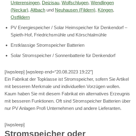
Unterensingen
,
Deizisau
,
Wolfschlugen
,
Wendlingen
(Neckar)
,
Altbach
und
Neuhausen (Fildern)
,
Köngen
,
Ostfildern
PV Energiespeicher / Solar Heimspeicher für Denkendorf –
Spieth-Hof, Friedrichsmühle und Körschtalmühle
Erstklassige Stromspeicher Batterien
Solar Stromspeicher / Sonnenbatterie für Denkendorf
[/wpsleep] [wpsleep end=“20.08.2023 19:22″]
Ein Fabrikat der Topklasse ist Stromspeicher, sofern Sie Artikel
mit besseren Merkmale und individuellen Vorzügen wollen.
Kaum haben Sie mit diesem Fabrikat ein alternatives Erzeugnis
mit besseren Funktionen. Oft sind Stromspeicher Batterien über
nur PV Anlagen Profi Unternehmen und andere Lieferanten.
[/wpsleep]
Stromspeicher oder