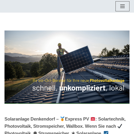
Zum
Inhalt
springen
Solaranlage Denkendorf –
Express PV
: Solartechnik,
Photovoltaik, Stromspeicher, Wallbox. Wenn Sie nach
Photovoltaik, ✺ Stromspeicher, ★ Solaranlage,