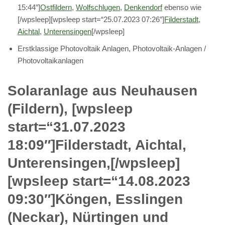
15:44″]
Ostfildern
,
Wolfschlugen
,
Denkendorf
ebenso wie
[/wpsleep][wpsleep start=“25.07.2023 07:26″]
Filderstadt
,
Aichtal
,
Unterensingen
[/wpsleep]
Erstklassige Photovoltaik Anlagen, Photovoltaik-Anlagen /
Photovoltaikanlagen
Solaranlage aus Neuhausen
(Fildern), [wpsleep
start=“31.07.2023
18:09″]Filderstadt, Aichtal,
Unterensingen,[/wpsleep]
[wpsleep start=“14.08.2023
09:30″]Köngen, Esslingen
(Neckar), Nürtingen und