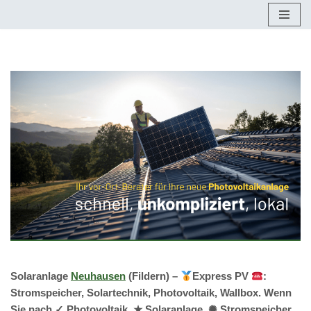
Zum
Inhalt
springen
Solaranlage
Neuhausen
(Fildern) –
Express PV
:
Stromspeicher, Solartechnik, Photovoltaik, Wallbox. Wenn
Sie nach ✓ Photovoltaik, ★ Solaranlage, ✺ Stromspeicher,